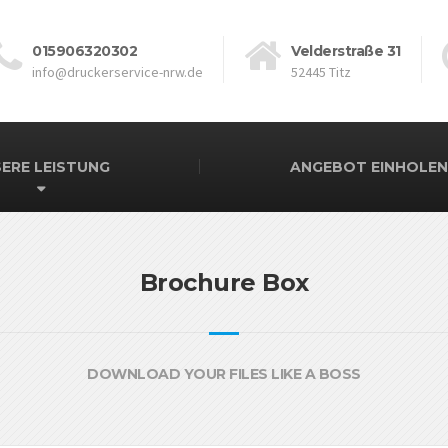
015906320302
Velderstraße 31
info@druckerservice-nrw.de
52445 Titz
ERE LEISTUNG
ANGEBOT EINHOLEN
Brochure Box
DOWNLOAD YOUR FILES LIKE A BOSS